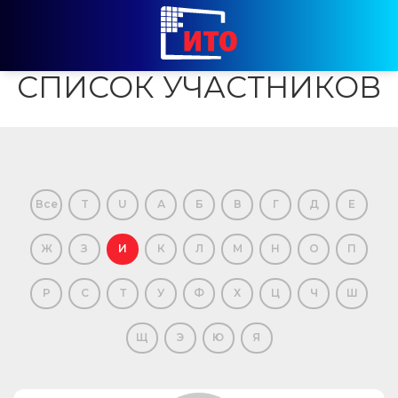
СПИСОК УЧАСТНИКОВ
Все
T
U
А
Б
В
Г
Д
Е
Ж
З
И
К
Л
М
Н
О
П
Р
С
Т
У
Ф
Х
Ц
Ч
Ш
Щ
Э
Ю
Я