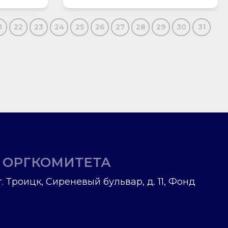
1
22
23
24
25
26
27
28
29
30
31
 ОРГКОМИТЕТА
г. Троицк, Сиреневый бульвар, д. 11, Фонд