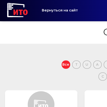
Вернуться на сайт
Все
T
U
А
С