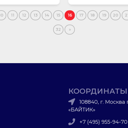
10
11
12
13
14
15
16
17
18
19
20
2
32
»
КООРДИНАТЫ
108840, г. Москва 
«БАЙТИК»
+7 (495) 955-94-70