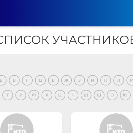
СПИСОК УЧАСТНИКО
Б
В
Г
Д
Е
Ж
З
И
К
Л
Т
У
Ф
Х
Ц
Ч
Ш
Щ
Э
Ю