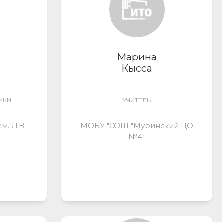
Марина
Кысса
ИКИ
УЧИТЕЛЬ
. Д.В.
МОБУ "СОШ "Муринский ЦО
№4"