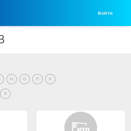
Войти
В
М
Н
О
П
Р
Я