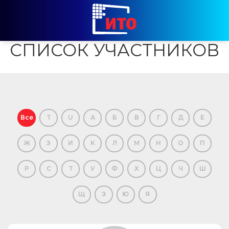
СПИСОК УЧАСТНИКОВ
Все
T
U
А
Б
В
Г
Д
Е
Ж
З
И
К
Л
М
Н
О
П
Р
С
Т
У
Ф
Х
Ц
Ч
Ш
Щ
Э
Ю
Я